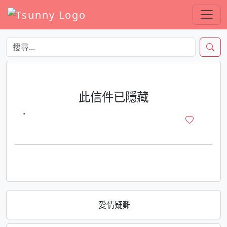
此信件已隱藏
·
愛情疑難