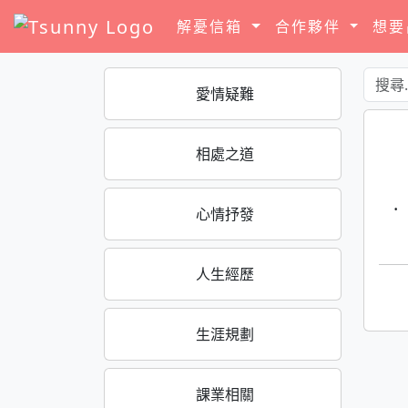
解憂信箱
合作夥伴
想
愛情疑難
相處之道
·
心情抒發
人生經歷
生涯規劃
課業相關