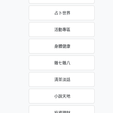
占卜世界
活動專區
身體健康
雜七雜八
清茶淡話
小說天地
投資理財