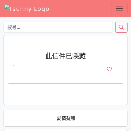
此信件已隱藏
·
愛情疑難