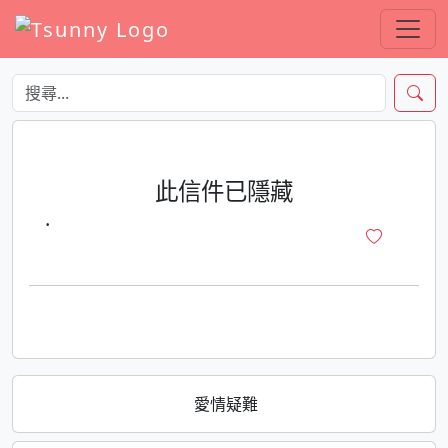
此信件已隱藏
·
愛情疑難