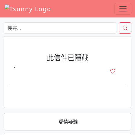
此信件已隱藏
·
愛情疑難