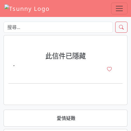
此信件已隱藏
·
愛情疑難