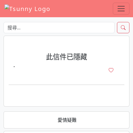
此信件已隱藏
·
愛情疑難