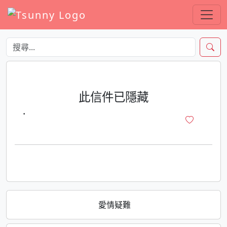
此信件已隱藏
·
愛情疑難