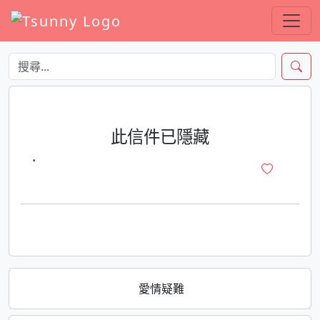
此信件已隱藏
·
愛情疑難