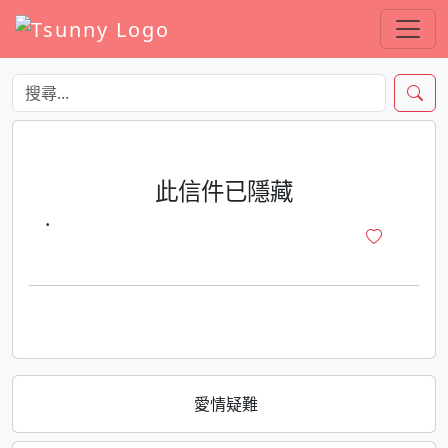
此信件已隱藏
·
愛情疑難