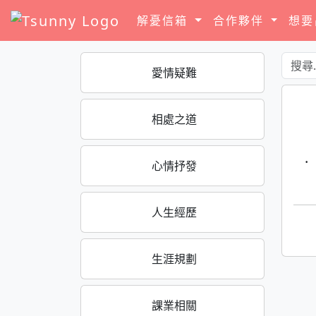
解憂信箱
合作夥伴
想
愛情疑難
相處之道
·
心情抒發
人生經歷
生涯規劃
課業相關