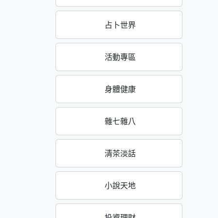
占卜世界
活動專區
身體健康
雜七雜八
清茶淡話
小說天地
投資理財