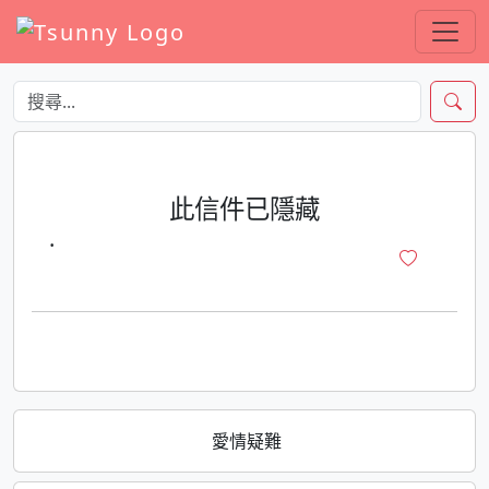
此信件已隱藏
·
愛情疑難