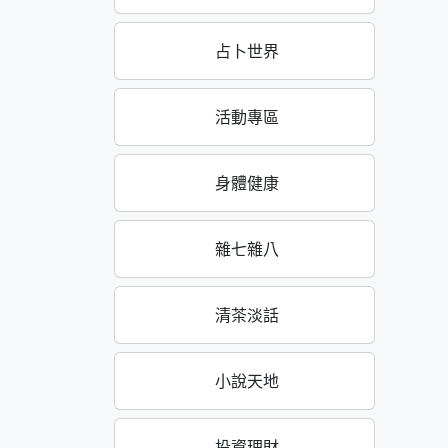
占卜世界
活動專區
身體健康
雜七雜八
清茶淡話
小說天地
投資理財