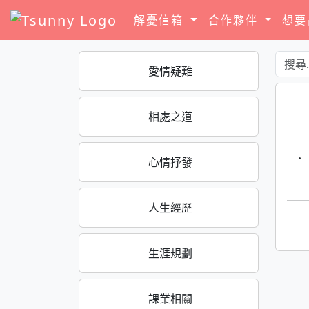
解憂信箱
合作夥伴
想
愛情疑難
相處之道
·
心情抒發
人生經歷
生涯規劃
課業相關