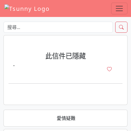
此信件已隱藏
·
愛情疑難