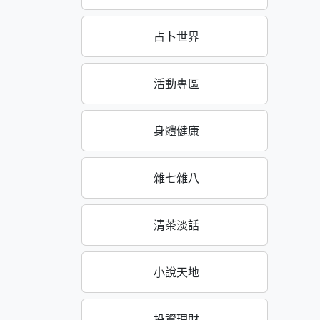
占卜世界
活動專區
身體健康
雜七雜八
清茶淡話
小說天地
投資理財