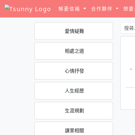
解憂信箱
合作夥伴
想
愛情疑難
相處之道
·
心情抒發
人生經歷
生涯規劃
課業相關