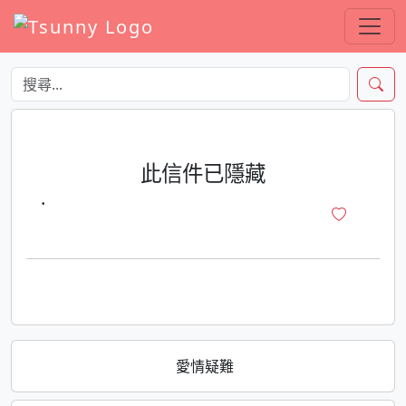
此信件已隱藏
·
愛情疑難