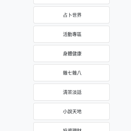
占卜世界
活動專區
身體健康
雜七雜八
清茶淡話
小說天地
投資理財