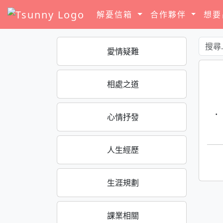
解憂信箱
合作夥伴
想
愛情疑難
相處之道
·
心情抒發
人生經歷
生涯規劃
課業相關