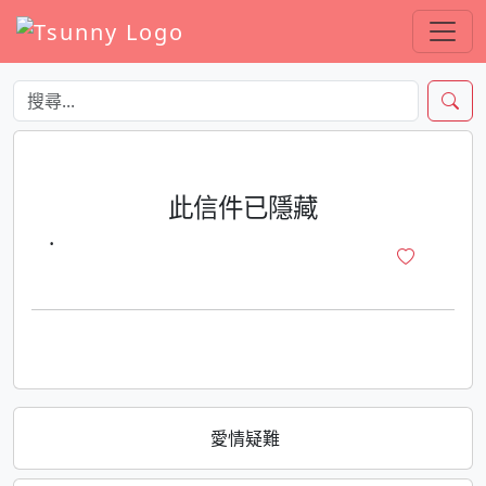
此信件已隱藏
·
愛情疑難