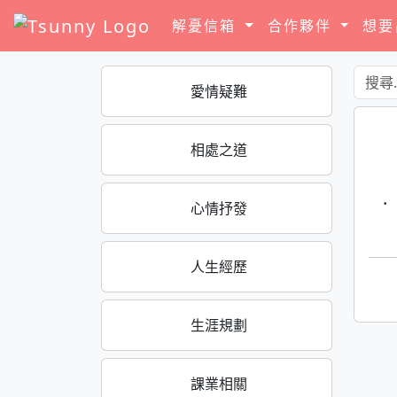
解憂信箱
合作夥伴
想
愛情疑難
相處之道
·
心情抒發
人生經歷
生涯規劃
課業相關