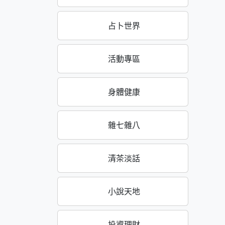
占卜世界
活動專區
身體健康
雜七雜八
清茶淡話
小說天地
投資理財