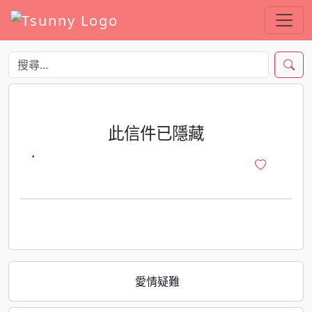
此信件已隱藏
·
愛情疑難