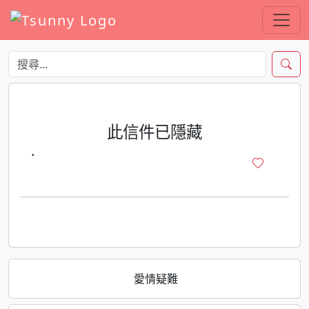
此信件已隱藏
·
愛情疑難