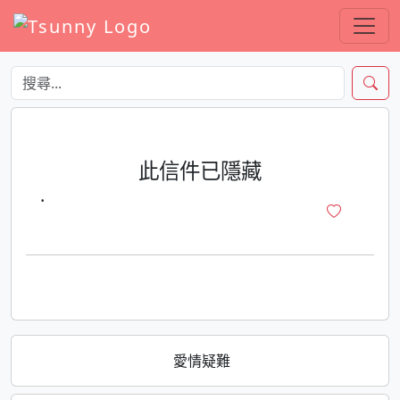
此信件已隱藏
·
愛情疑難