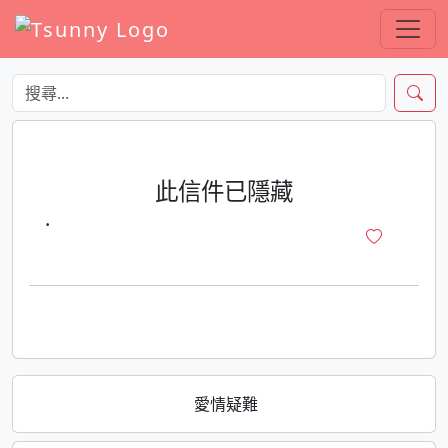
此信件已隱藏
·
愛情疑難