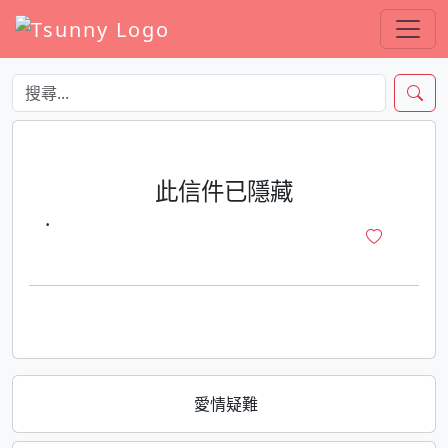
此信件已隱藏
·
愛情疑難