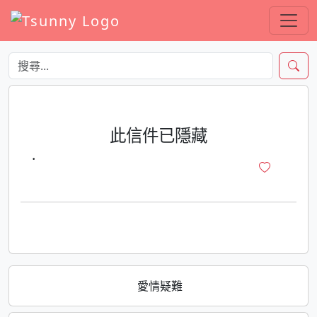
此信件已隱藏
·
愛情疑難