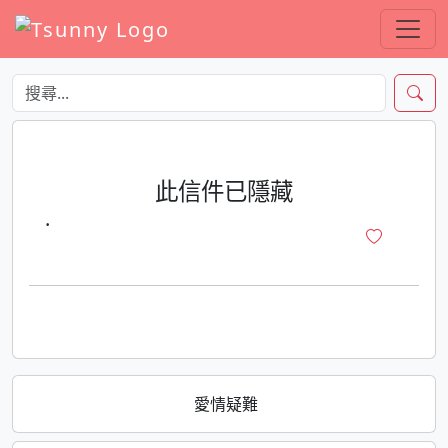
此信件已隱藏
·
愛情疑難