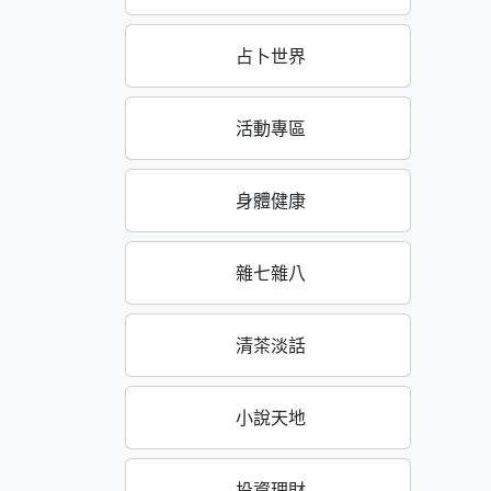
占卜世界
活動專區
身體健康
雜七雜八
清茶淡話
小說天地
投資理財