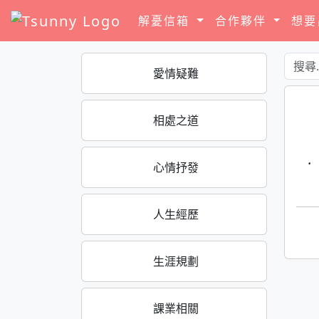
解憂信箱
合作夥伴
想
愛情疑難
相處之道
·
心情抒發
人生經歷
生涯規劃
課業相關