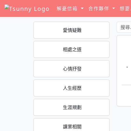
解憂信箱
合作夥伴
想
愛情疑難
相處之道
·
心情抒發
人生經歷
生涯規劃
課業相關