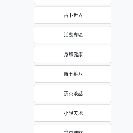
占卜世界
活動專區
身體健康
雜七雜八
清茶淡話
小說天地
投資理財