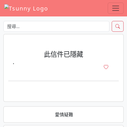
此信件已隱藏
·
愛情疑難