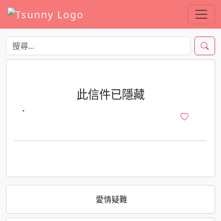
此信件已隱藏
·
愛情疑難