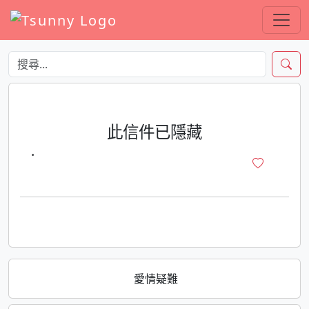
此信件已隱藏
·
愛情疑難