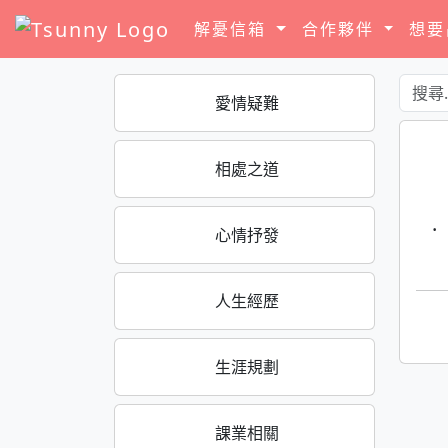
解憂信箱
合作夥伴
想
愛情疑難
相處之道
·
心情抒發
人生經歷
生涯規劃
課業相關