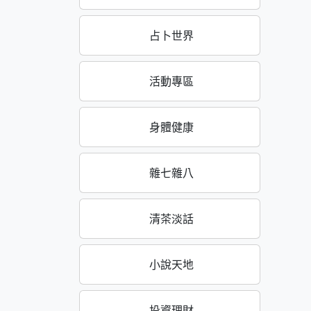
占卜世界
活動專區
身體健康
雜七雜八
清茶淡話
小說天地
投資理財