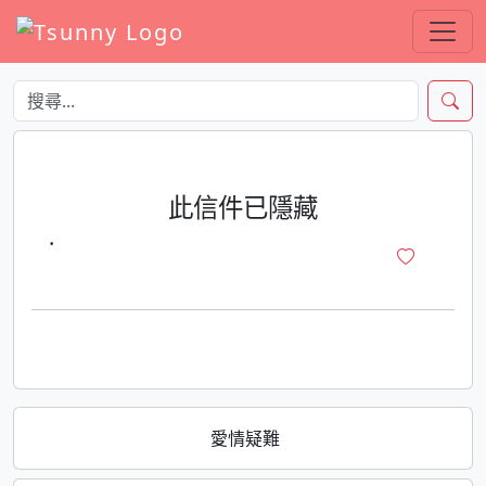
此信件已隱藏
·
愛情疑難