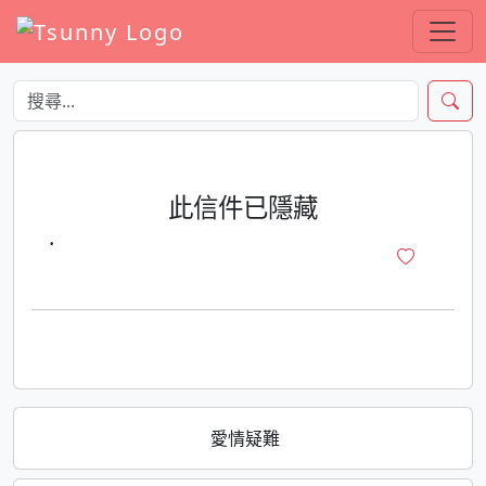
此信件已隱藏
·
愛情疑難