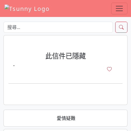
此信件已隱藏
·
愛情疑難