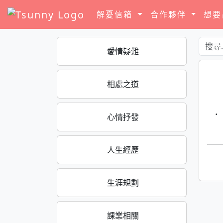
解憂信箱
合作夥伴
想
愛情疑難
相處之道
·
心情抒發
人生經歷
生涯規劃
課業相關