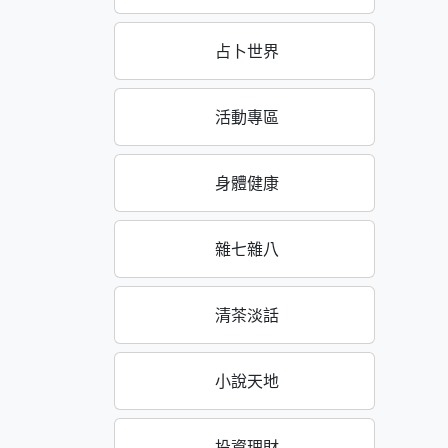
占卜世界
活動專區
身體健康
雜七雜八
清茶淡話
小說天地
投資理財