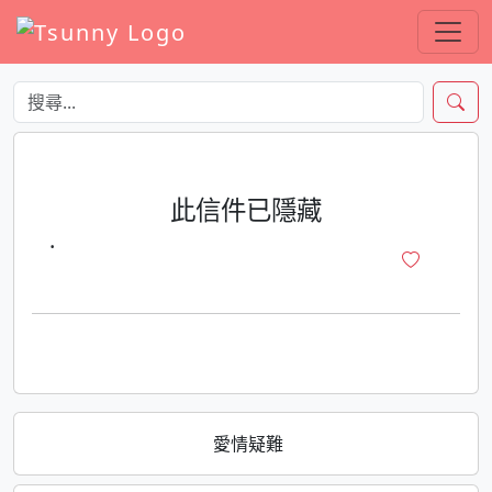
此信件已隱藏
·
愛情疑難