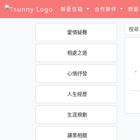
解憂信箱
合作夥伴
想
愛情疑難
相處之道
·
心情抒發
人生經歷
生涯規劃
課業相關