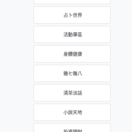
占卜世界
活動專區
身體健康
雜七雜八
清茶淡話
小說天地
投資理財