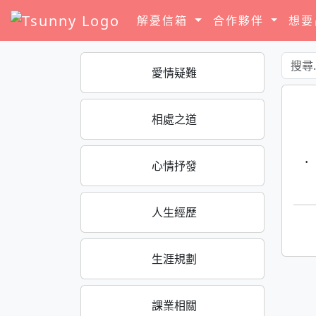
解憂信箱
合作夥伴
想
愛情疑難
相處之道
·
心情抒發
人生經歷
生涯規劃
課業相關