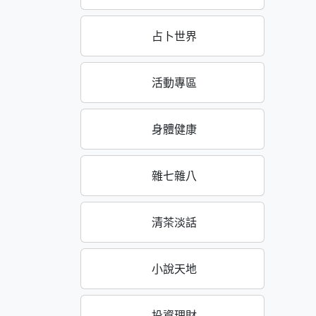
占卜世界
活動專區
身體健康
雜七雜八
清茶淡話
小說天地
投資理財