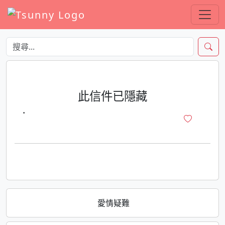
此信件已隱藏
·
愛情疑難