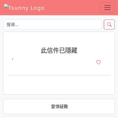
此信件已隱藏
·
愛情疑難