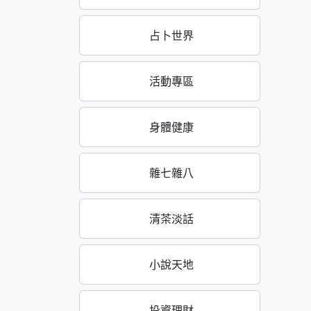
占卜世界
活動專區
身體健康
雜七雜八
清茶淡話
小說天地
投資理財