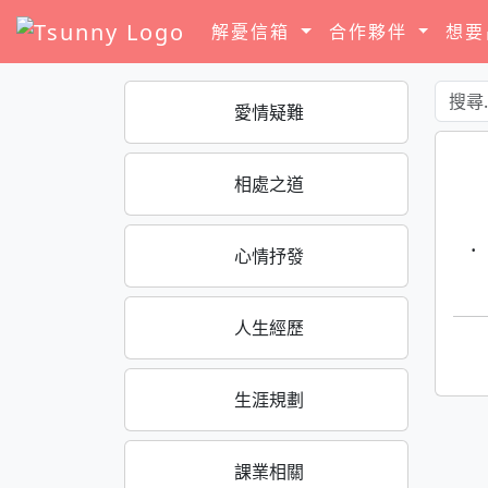
解憂信箱
合作夥伴
想
愛情疑難
相處之道
·
心情抒發
人生經歷
生涯規劃
課業相關