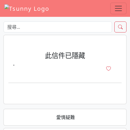
此信件已隱藏
·
愛情疑難