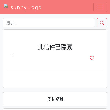
此信件已隱藏
·
愛情疑難