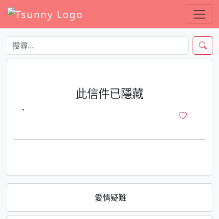
此信件已隱藏
·
愛情疑難