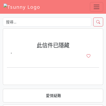
此信件已隱藏
·
愛情疑難