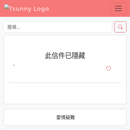
此信件已隱藏
·
愛情疑難