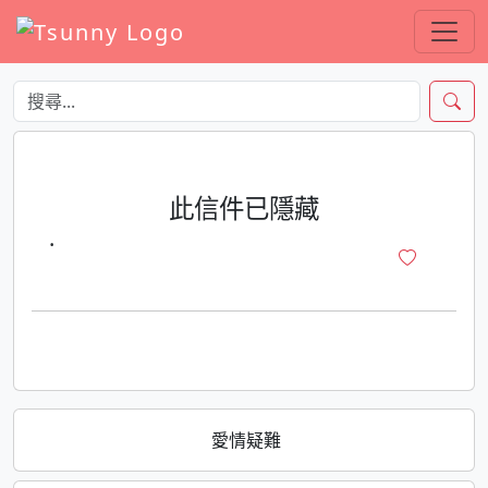
此信件已隱藏
·
愛情疑難