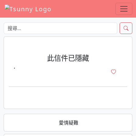
此信件已隱藏
·
愛情疑難