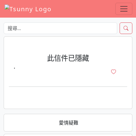
此信件已隱藏
·
愛情疑難